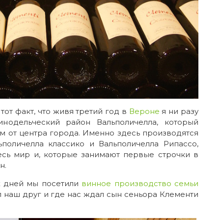
тот факт, что живя третий год в
Вероне
я ни разу
инодельческий район Вальполичелла, который
м от центра города. Именно здесь производятся
ьполичелла классико и Вальполичелла Рипассо,
есь мир и, которые занимают первые строчки в
н.
х дней мы посетили
винное производство семьи
ил наш друг и где нас ждал сын сеньора Клементи