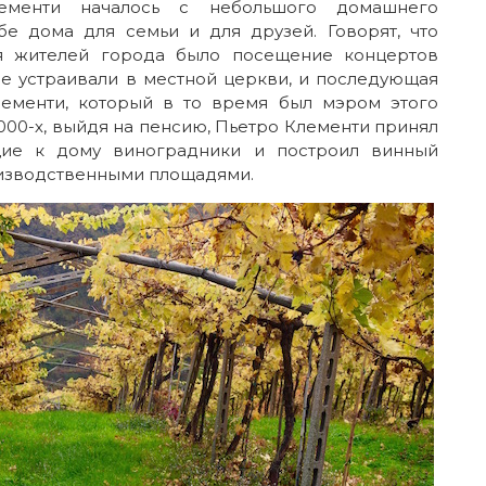
лементи началось с небольшого домашнего
бе дома для семьи и для друзей. Говорят, что
я жителей города было посещение концертов
ые устраивали в местной церкви, и последующая
лементи, который в то время был мэром этого
2000-х, выйдя на пенсию, Пьетро Клементи принял
ие к дому виноградники и построил винный
изводственными площадями.