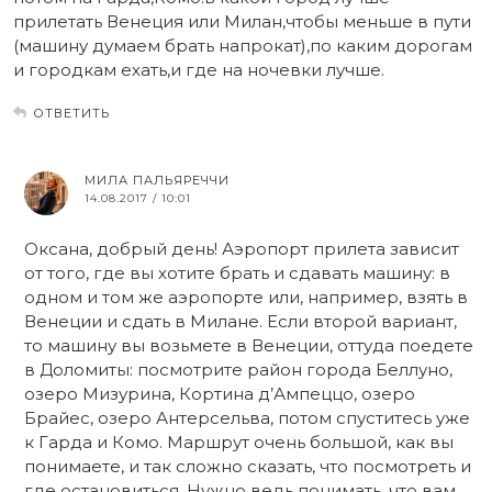
прилетать Венеция или Милан,чтобы меньше в пути
(машину думаем брать напрокат),по каким дорогам
и городкам ехать,и где на ночевки лучше.
ОТВЕТИТЬ
МИЛА ПАЛЬЯРЕЧЧИ
14.08.2017 / 10:01
Оксана, добрый день! Аэропорт прилета зависит
от того, где вы хотите брать и сдавать машину: в
одном и том же аэропорте или, например, взять в
Венеции и сдать в Милане. Если второй вариант,
то машину вы возьмете в Венеции, оттуда поедете
в Доломиты: посмотрите район города Беллуно,
озеро Мизурина, Кортина д’Ампеццо, озеро
Брайес, озеро Антерсельва, потом спуститесь уже
к Гарда и Комо. Маршрут очень большой, как вы
понимаете, и так сложно сказать, что посмотреть и
где остановиться. Нужно ведь понимать, что вам