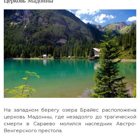
Церковь Мадонны
На западном берегу озера Брайес расположена
церковь Мадонны, где незадолго до трагической
смерти в Сараево молился наследник Австро-
Венгерского престола.