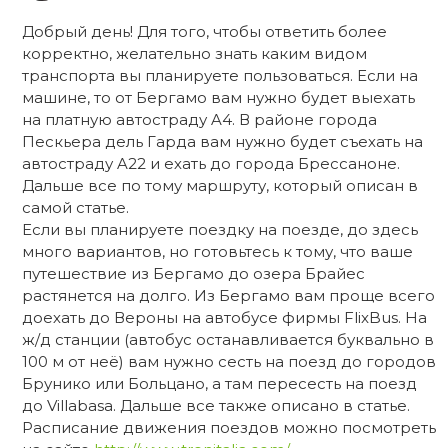
Добрый день! Для того, чтобы ответить более
корректно, желательно знать каким видом
транспорта вы планируете пользоваться. Если на
машине, то от Бергамо вам нужно будет выехать
на платную автостраду A4. В районе города
Пескьера дель Гарда вам нужно будет съехать на
автостраду A22 и ехать до города Брессаноне.
Дальше все по тому маршруту, который описан в
самой статье.
Если вы планируете поездку на поезде, до здесь
много вариантов, но готовьтесь к тому, что ваше
путешествие из Бергамо до озера Брайес
растянется на долго. Из Бергамо вам проще всего
доехать до Вероны на автобусе фирмы FlixBus. На
ж/д станции (автобус останавливается буквально в
100 м от неё) вам нужно сесть на поезд до городов
Брунико или Больцано, а там пересесть на поезд
до Villabasa. Дальше все также описано в статье.
Расписание движения поездов можно посмотреть