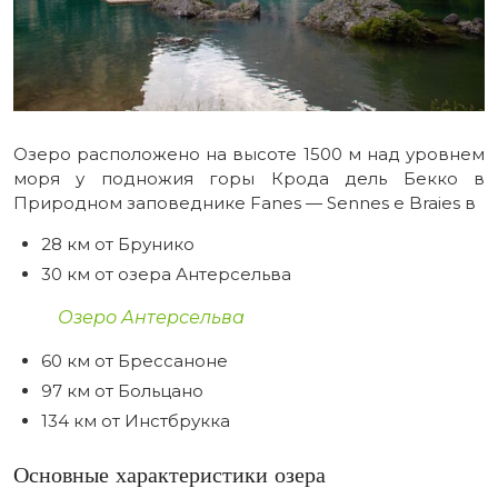
Озеро расположено на высоте 1500 м над уровнем
моря у подножия горы Крода дель Бекко в
Природном заповеднике Fanes — Sennes e Braies в
28 км от Брунико
30 км от озера Антерсельва
Озеро Антерсельва
60 км от Брессаноне
97 км от Больцано
134 км от Инстбрукка
Основные характеристики озера