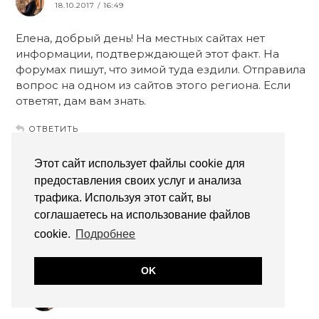
18.10.2017 / 16:49
Елена, добрый день! На местных сайтах нет
информации, подтверждающей этот факт. На
форумах пишут, что зимой туда ездили. Отправила
вопрос на одном из сайтов этого региона. Если
ответят, дам вам знать.
ОТВЕТИТЬ
Этот сайт использует файлы cookie для
ЕЛЕНА
предоставления своих услуг и анализа
19.10.2017 / 11:34
трафика. Используя этот сайт, вы
соглашаетесь на использование файлов
Мила, спасибо огромное!
cookie.
Подробнее
ОТВЕТИТЬ
OK
МИЛА ПАЛЬЯРЕЧЧИ
19.10.2017 / 14:23