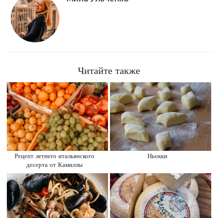
Читайте также
Рецепт летнего итальянского
Ньокки
десерта от Камиллы