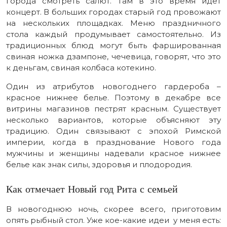
города смотреть салют. Там в это время идёт
концерт. В больших городах старый год провожают
на нескольких площадках. Меню праздничного
стола каждый продумывает самостоятельно. Из
традиционных блюд могут быть фаршированная
свиная ножка дзампоне, чечевица, говорят, что это
к деньгам, свиная колбаса котекино.
Один из атрибутов новогоднего гардероба –
красное нижнее белье. Поэтому в декабре все
витрины магазинов пестрят красным. Существует
несколько вариантов, которые объясняют эту
традицию. Один связывают с эпохой Римской
империи, когда в празднование Нового года
мужчины и женщины надевали красное нижнее
белье как знак силы, здоровья и плодородия.
Как отмечает Новый год Рита с семьей
В новогоднюю ночь, скорее всего, приготовим
опять рыбный стол. Уже кое-какие идеи у меня есть: