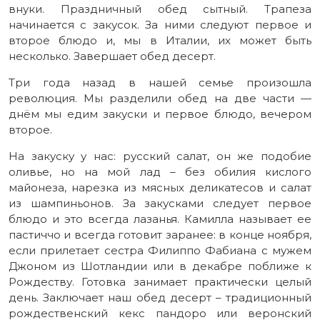
внуки. Праздничный обед сытный. Трапеза
начинается с закусок. За ними следуют первое и
второе блюдо и, мы в Италии, их может быть
несколько. Завершает обед десерт.
Три года назад в нашей семье произошла
революция. Мы разделили обед на две части —
днём мы едим закуски и первое блюдо, вечером
второе.
На закуску у нас: русский салат, он же подобие
оливье, но на мой лад – без обилия кислого
майонеза, нарезка из мясных деликатесов и салат
из шампиньонов. За закусками следует первое
блюдо и это всегда лазанья. Камилла называет ее
пастиччо и всегда готовит заранее: в конце ноября,
если прилетает сестра Филиппо Фабиана с мужем
Джоном из Шотландии или в декабре поближе к
Рождеству. Готовка занимает практически целый
день. Заключает наш обед десерт – традиционный
рождественский кекс пандоро или веронский