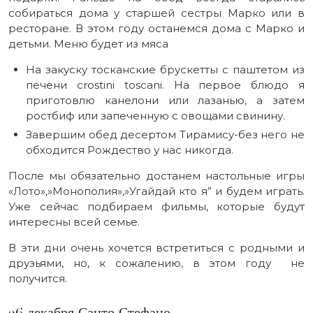
собираться дома у старшей сестры Марко или в
ресторане. В этом году останемся дома с Марко и
детьми. Меню будет из мяса
На закуску тосканские брускетты с паштетом из
печени сrostini toscani. На первое блюдо я
приготовлю канелони или лазанью, а затем
ростбиф или запеченную с овощами свинину.
Завершим обед десертом Тирамису-без него не
обходится Рождество у нас никогда.
После мы обязательно достанем настольные игры
«Лото»,»Монополия»,»Угайдай кто я” и будем играть.
Уже сейчас подбираем фильмы, которые будут
интересны всей семье.
В эти дни очень хочется встретиться с родными и
друзьями, но, к сожалению, в этом году не
получится.
26 декабря Санто Стефано