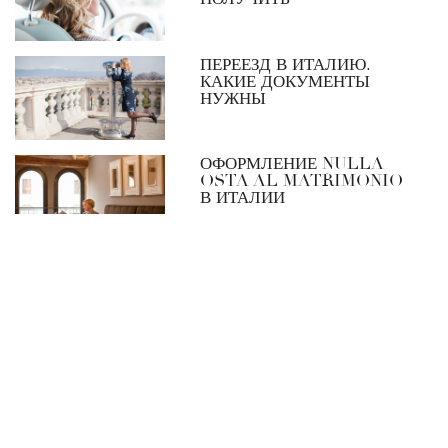
ПЕРЕЕЗД В ИТАЛИЮ.
КАКИЕ ДОКУМЕНТЫ
НУЖНЫ
ОФОРМЛЕНИЕ NULLA
OSTA AL MATRIMONIO
В ИТАЛИИ
НАПИШИТЕ МНЕ
[contact-form-7 id="7619" title="Sidebar"]
Все права защищены © 2014-2024 Использование материалов
без согласия автора и прямой индексируемой гиперссылки на
сайт unarussainitalia запрещено.
Пользовательское соглашение
|
Политика