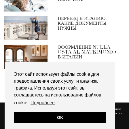
ПЕРЕЕЗД В ИТАЛИЮ.
КАКИЕ ДОКУМЕНТЫ
НУЖНЫ
ОФОРМЛЕНИЕ NULLA
OSTA AL MATRIMONIO
В ИТАЛИИ
Этот сайт использует файлы cookie для
предоставления своих услуг и анализа
НАПИШИТЕ МНЕ
трафика. Используя этот сайт, вы
[contact-form-7 id="7619" title="Sidebar"]
соглашаетесь на использование файлов
cookie.
Подробнее
Все права защищены © 2014-2024 Использование материалов
без согласия автора и прямой индексируемой гиперссылки на
OK
сайт unarussainitalia запрещено.
Пользовательское соглашение
|
Политика