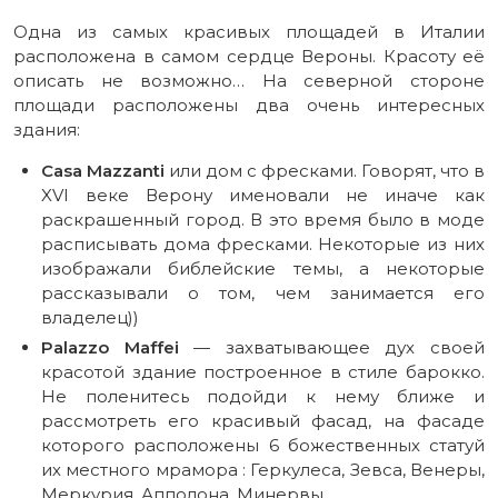
Одна из самых красивых площадей в Италии
расположена в самом сердце Вероны. Красоту её
описать не возможно… На северной стороне
площади расположены два очень интересных
здания:
Casa Mazzanti
или дом с фресками. Говорят, что в
XVI веке Верону именовали не иначе как
раскрашенный город. В это время было в моде
расписывать дома фресками. Некоторые из них
изображали библейские темы, а некоторые
рассказывали о том, чем занимается его
владелец))
Palazzo Maffei
— захватывающее дух своей
красотой здание построенное в стиле барокко.
Не поленитесь подойди к нему ближе и
рассмотреть его красивый фасад, на фасаде
которого расположены 6 божественных статуй
их местного мрамора : Геркулеса, Зевса, Венеры,
Меркурия, Апполона, Минервы.