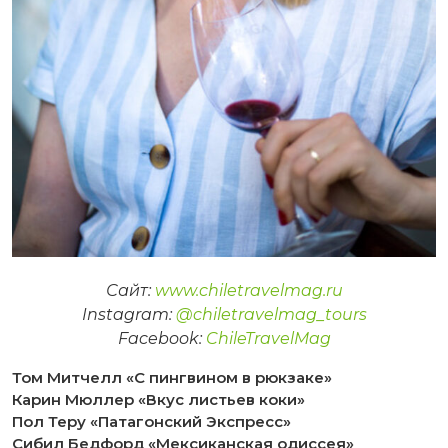
Сайт:
www.chiletravelmag.ru
Instagram:
@chiletravelmag_tours
Facebook:
ChileTravelMag
Том Митчелл «С пингвином в рюкзаке»
Карин Мюллер «Вкус листьев коки»
Пол Теру «Патагонский Экспресс»
Сибил Бедфорд «Мексиканская одиссея»