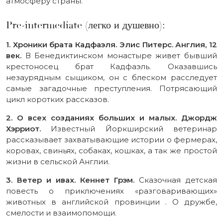
атмосферу страны.
Pre-intermediate (легко и душевно):
1. Хроники брата Кадфаэля. Элис Питерс. Англия, 12
век.
В Бенедиктинском монастыре живет бывший
крестоносец брат Кадфаэль. Оказавшись
незаурядным сыщиком, он с блеском расследует
самые загадочные преступления. Потрясающий
цикл коротких рассказов.
2. О всех созданиях больших и малых. Джордж
Хэрриот.
Известный Йоркширский ветеринар
рассказывает захватывающие истории о фермерах,
коровах, свиньях, собаках, кошках, а так же простой
жизни в сельской Англии.
3. Ветер и ивах. Кеннет Грэм.
Сказочная детская
повесть о приключениях «разговаривающих»
животных в английской провинции . О дружбе,
смелости и взаимопомощи.