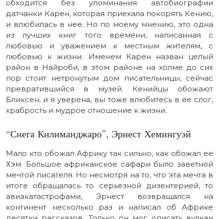
обходится без упоминания автобиографии
датчанки Карен, которая приехала покорять Кению,
и влюбилась в нее. Но по моему мнению, это одна
из лучших книг того времени, написанная с
любовью и уважением к местным жителям, с
любовью к жизни. Именем Карен назван целый
район в Найроби, в этом районе на холме до сих
пор стоит нетронутым дом писательницы, сейчас
превратившийся в музей. Кенийцы обожают
Бликсен, и я уверена, вы тоже влюбитесь в ее слог,
храбрость и мудрое отношение к жизни.
“Снега Килиманджаро”, Эрнест Хемингуэй
Мало кто обожал Африку так сильно, как обожал ее
Хэм. Большое африканское сафари было заветной
мечтой писателя. Но несмотря на то, что эта мечта в
итоге обращалась то серьезной дизентерией, то
авиакатастрофами, Эрнест возвращался на
континент несколько раз и написал об Африке
десятки рассказов. Только он мог описать вулкан