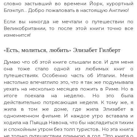
словно застывший во времени Йорк, курортный
Блэкпул… Добро пожаловать в настоящую Англию!
Если вы никогда не мечтали о путешествии по
Великобритании, то после этой книги точно все
изменится!
«Есть, молиться, любить» Элизабет Гилберт
Думаю что об этой книге слышали все. И для меня
она тоже стало одной из любимых книг о
путешествиях. Особенно часть об Италии.. Меня
настолько впечатлило это, что я так же подумывала
уехать на несколько месяцев пожить в Риме. Но в
итоге поехала на неделю.. Но это была
действительно потрясающая неделя. К тому же, я
жила в том же доме, где жила Элизабет в
одноименном фильме. И каждое утро вставала и
ходила на Пьяцца Навона, что бы насладиться тихим
и спокойным утром без толп туристов.. Но эта книга
не только путешествии длинною в год. “Это книга о