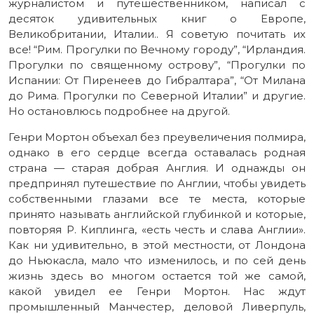
журналистом и путешественником, написал с
десяток удивительных книг о Европе,
Великобритании, Италии.. Я советую почитать их
все! “Рим. Прогулки по Вечному городу”, “Ирландия.
Прогулки по священному острову”, “Прогулки по
Испании: От Пиренеев до Гибралтара”, “От Милана
до Рима. Прогулки по Северной Италии” и другие.
Но остановлюсь подробнее на другой.
Генри Мортон объехал без преувеличения полмира,
однако в его сердце всегда оставалась родная
страна — старая добрая Англия. И однажды он
предпринял путешествие по Англии, чтобы увидеть
собственными глазами все те места, которые
принято называть английской глубинкой и которые,
повторяя Р. Киплинга, «есть честь и слава Англии».
Как ни удивительно, в этой местности, от Лондона
до Ньюкасла, мало что изменилось, и по сей день
жизнь здесь во многом остается той же самой,
какой увидел ее Генри Мортон. Нас ждут
промышленный Манчестер, деловой Ливерпуль,