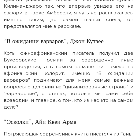
Килиманджаро так, что впервые увидев его на
сафари в парке Амбосели, я чуть не расплакалась:
именно таким, до самой шапки снега, он
представлялся мне в рассказе.
“В ожидании варваров”, Джон Кутзее
Хоть южноафриканский писатель получил две
Букеровские премии за совершенно иные
произведения, а в самом романе ни намека на
африканский колорит, именно “В ожидании
варваров” поднимают для меня самые важные
вопросы о делении на “цивилизованные страны” и
“варварские”, о стенах, которые мы сами себе
возводим, и главное, о том, кто из нас кто на самом
деле?
“Осколки”, Айи Квеи Арма
Потрясающая современная книга писателя из Ганы,