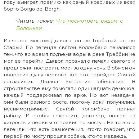
году выиграл премию как самый красивых из всех
борго Borgo dei Borghi.
Читать также:
Что посмотреть рядом с
Болоньей
Известен мостом Дьявола, он же Горбатый, он же
Старый. По легенде святой Коломбано печалился
тем, что во время подъема воды в реке Треббии не
мог ее перейти. Дьявол прознал о печали святого и
предложил построить мост за одну ночь. В обмен он
попросил душу первого, кто его перейдет. Святой
согласился. Дьявол выполнил обещание. В
строительстве ему помогали одиннадцать демонов,
каждый поддерживал по арке. Но вот незадача,
они были разного роста, поэтому арки получились
несимметричные. Святой Коломбано принял
работу. И чтобы сохранить договор, пошел на
хитрость и первым отправил по мосту… На то это и
легенды, что есть разночтения. Кто-то говорит, что
первой по мосту прошла собака, кто-то медведь.