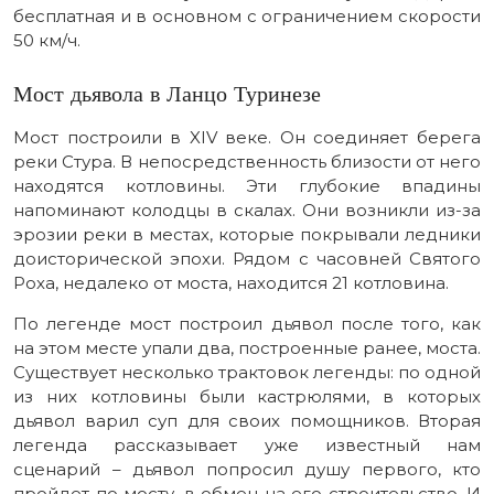
бесплатная и в основном с ограничением скорости
50 км/ч.
Мост дьявола в Ланцо Туринезе
Мост построили в XIV веке. Он соединяет берега
реки Стура. В непосредственность близости от него
находятся котловины. Эти глубокие впадины
напоминают колодцы в скалах. Они возникли из-за
эрозии реки в местах, которые покрывали ледники
доисторической эпохи. Рядом с часовней Святого
Роха, недалеко от моста, находится 21 котловина.
По легенде мост построил дьявол после того, как
на этом месте упали два, построенные ранее, моста.
Существует несколько трактовок легенды: по одной
из них котловины были кастрюлями, в которых
дьявол варил суп для своих помощников. Вторая
легенда рассказывает уже известный нам
сценарий – дьявол попросил душу первого, кто
пройдет по мосту, в обмен на его строительство. И