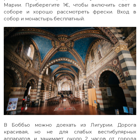
Марии. Приберегите 1€, чтобы включить свет в
соборе и хорошо рассмотреть фрески. Вход в
собор и монастырь бесплатный.
В Боббьо можно доехать из Лигурии. Дорога
красивая, но не для слабых вестибулярных
аппаратов и занимает около 2 часов от города