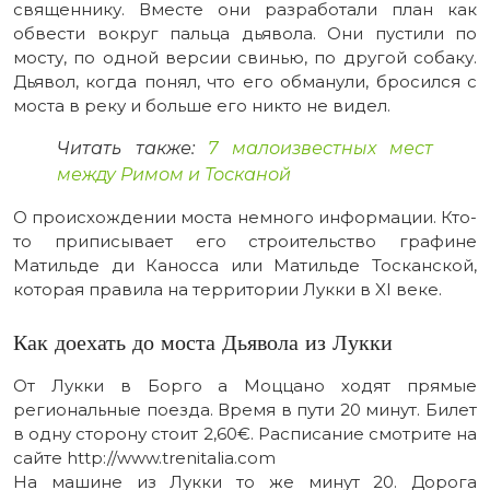
священнику. Вместе они разработали план как
обвести вокруг пальца дьявола. Они пустили по
мосту, по одной версии свинью, по другой собаку.
Дьявол, когда понял, что его обманули, бросился с
моста в реку и больше его никто не видел.
Читать также:
7 малоизвестных мест
между Римом и Тосканой
О происхождении моста немного информации. Кто-
то приписывает его строительство графине
Матильде ди Каносса или Матильде Тосканской,
которая правила на территории Лукки в XI веке.
Как доехать до моста Дьявола из Лукки
От Лукки в Борго а Моццано ходят прямые
региональные поезда. Время в пути 20 минут. Билет
в одну сторону стоит 2,60€. Расписание смотрите на
сайте http://www.trenitalia.com
На машине из Лукки то же минут 20. Дорога