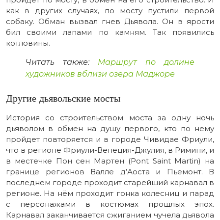
как в других случаях, по мосту пустили первой
собаку. Обман вызвал гнев Дьявола. Он в ярости
бил своими лапами по камням. Так появились
котловины.
Читать также:
Маршрут по долине
художников вблизи озера Маджоре
Другие дьявольские мосты
История со строительством моста за одну ночь
дьяволом в обмен на душу первого, кто по нему
пройдет повторяется и в городе Чивидае Фриули,
что в регионе Фриули-Венеция-Джулия, в Римини, и
в местечке Пон сен Мартен (Pont Saint Martin) на
границе регионов Валле д’Аоста и Пьемонт. В
последнем городе проходит старейший карнавал в
регионе. На нём проходит гонка колесниц и парад
с персонажами в костюмах прошлых эпох.
Карнавал заканчивается сжиганием чучела дьявола