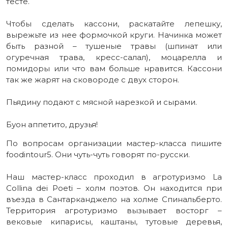
тесте.
Чтобы сделать кассони, раскатайте лепешку,
вырежьте из нее формочкой круги. Начинка может
быть разной – тушеные травы (шпинат или
огуречная трава, кресс-салал), моцарелла и
помидоры или что вам больше нравится. Кассони
так же жарят на сковороде с двух сторон.
Пьядину подают с мясной нарезкой и сырами.
Буон аппетито, друзья!
По вопросам организации мастер-класса пишите
foodintour5. Они чуть-чуть говорят по-русски.
Наш мастер-класс проходил в агротуризмо La
Collina dei Poeti – холм поэтов. Он находится при
въезда в Сантарканджело на холме Спинальберто.
Территория агротуризмо вызывает восторг –
вековые кипарисы, каштаны, тутовые деревья,