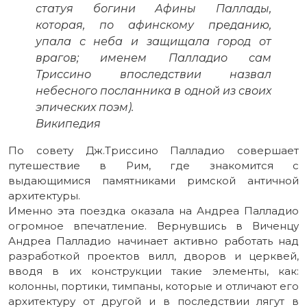
статуя богини Афины Паллады,
которая, по афинскому преданию,
упала с неба и защищала город от
врагов; именем Палладио сам
Триссино впоследствии назвал
небесного посланника в одной из своих
эпических поэм).
Википедия
По совету Дж.Триссино Палладио совершает
путешествие в Рим, где знакомится с
выдающимися памятниками римской античной
архитектуры.
Именно эта поездка оказала на Андреа Палладио
огромное впечатление. Вернувшись в Виченцу
Андреа Палладио начинает активно работать над
разработкой проектов вилл, дворов и церквей,
вводя в их конструкции такие элементы, как:
колонны, портики, тимпаны, которые и отличают его
архитектуру от другой и в последствии лягут в