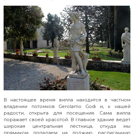
В настоящее время вилла находится в частном
владении потомков Gerolamo Godi и, к нашей
радости, открыта для посещения. Сама вилла
поражает своей красотой. В главное здание ведет
широкая центральная лестница, откуда мы
прямиком попадаем на лоджию, расписанную