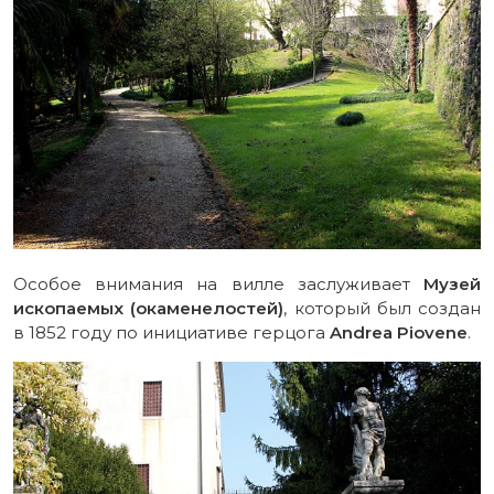
Особое внимания на вилле заслуживает
Музей
ископаемых (окаменелостей)
, который был создан
в 1852 году по инициативе герцога
Andrea Piovene
.