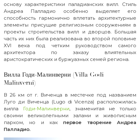
основу характеристики паладианских вилл. Стиль
Андреа Палладио особенно выделяет его
способность гармонично вплетать архитектурные
элементы присущие религиозным сооружениям в
проекты строительства вилл и дворцов. Большая
часть их них была реализована во второй половине
XVI века под четким руководством самого
архитектора по заказу влиятельных
аристократических и буржуазных семей региона.
Вилла Годи-Малинверни (Villa Godi
Malinverni)
В 26 км от г. Виченца в местечке под названием
Луго ди Виченца (Lugo di Vicenza) расположилась
вилла
Годи-Малинверни
, знаменитая не только
своими великолепными залами и живописным
парком, но и как
первое творение Андреа
Палладио.