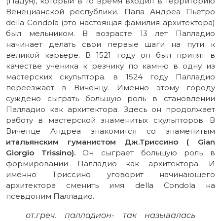
(Падуя), который в то время входил в территорию
Венецианской республики. Папа Андреа Пьетро
della Condola (это настоящая фамилия архитектора)
был мельником. В возрасте 13 лет Палладио
начинает делать свои первые шаги на пути к
великой карьере. В 1521 году он был принят в
качестве ученика к резчику по камню в одну из
мастерских скульптора. в 1524 году Палладио
переезжает в Виченцу. Именно этому городу
суждено сыграть большую роль в становлении
Палладио как архитектора. Здесь он продолжает
работу в мастерской знаменитых скульпторов. В
Виченце Андреа знакомится со знаменитым
итальянским гуманистом Дж.Триссино ( Gian
Giorgio Trissino).
Он сыграет большую роль в
формировании Палладио как архитектора. И
именно Триссино уговорит начинающего
архитектора сменить имя della Condola на
псевдоним Палладио.
от.греч. палладион- так называлась