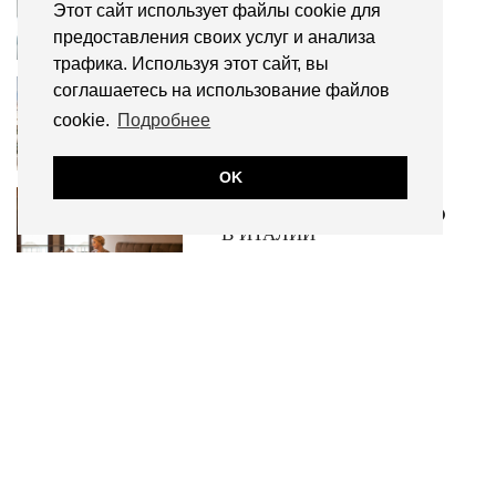
Этот сайт использует файлы cookie для
ПОЛУЧИТЬ
предоставления своих услуг и анализа
трафика. Используя этот сайт, вы
ПЕРЕЕЗД В ИТАЛИЮ.
соглашаетесь на использование файлов
КАКИЕ ДОКУМЕНТЫ
cookie.
Подробнее
НУЖНЫ
OK
ОФОРМЛЕНИЕ NULLA
OSTA AL MATRIMONIO
В ИТАЛИИ
НАПИШИТЕ МНЕ
[contact-form-7 id="7619" title="Sidebar"]
Все права защищены © 2014-2024 Использование материалов
без согласия автора и прямой индексируемой гиперссылки на
сайт unarussainitalia запрещено.