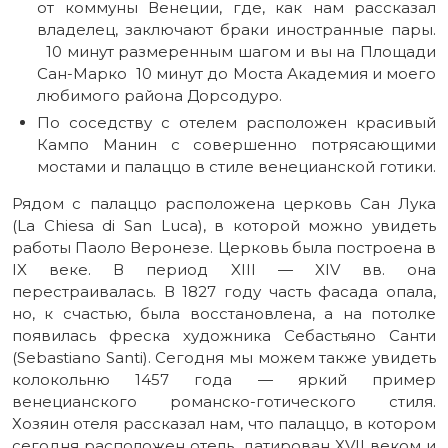
от коммуны Венеции, где, как нам рассказал
владелец, заключают браки иностранные пары.
10 минут размеренным шагом и вы на Площади
Сан-Марко 10 минут до Моста Академия и моего
любимого района Дорсодуро.
По соседству с отелем расположен красивый
Кампо Манин с совершенно потрясающими
мостами и палаццо в стиле венецианской готики.
Рядом с палаццо расположена церковь Сан Лука
(La Chiesa di San Luca), в которой можно увидеть
работы Паоло Веронезе. Церковь была построена в
IX веке. В период XIII — XIV вв. она
перестраивалась. В 1827 году часть фасада опала,
но, к счастью, была восстановлена, а на потолке
появилась фреска художника Себастьяно Санти
(Sebastiano Santi). Сегодня мы можем также увидеть
колокольню 1457 года — яркий пример
венецианского романско-готического стиля.
Хозяин отеля рассказал нам, что палаццо, в котором
сегодня расположен отель, датирован XVII веком и