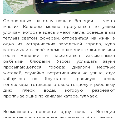
Остановиться на одну ночь в Венеции — мечта
многих. Вечером можно прогуляться по узким
улочкам, которые здесь имеют калле, освещённым
тёплым светом фонарей, отправиться на ужин в
одно из исторических заведений города, куда
захаживали в своё время знаменитые жители или
гости Венеции и насладиться изысканными
рыбными блюдами. Утром услышать звуки
просыпающегося города: диалоги местных
жителей, случайно встретившихся на улице, стук
каблучков по брусчатке, красивую песнь
гондольера, готовящего свою гондолу к рабочему
дню, плеск воды, которую разрезают
проплывающие по каналам катера, гул чаек.
Возможность провести одну ночь в Венеции
представилась мне в конце февраля. В тот период