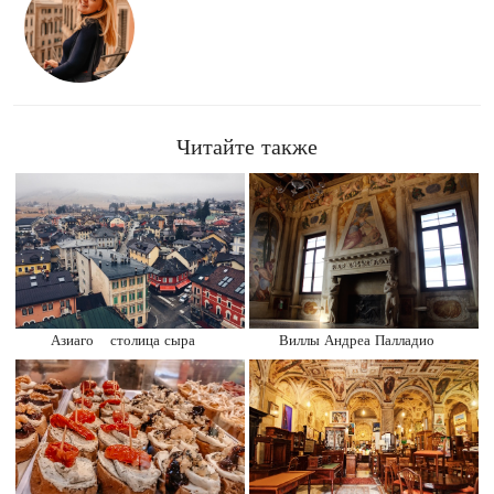
Читайте также
Азиаго – столица сыра
Виллы Андреа Палладио