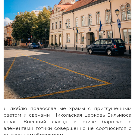
Я люблю православные храмы с приглушённым
светом и свечами. Никольская церковь Вильнюса
такая. Внешний фасад в стиле барокко с
элементами готики совершенно не соотносится с
внутренним убранством.