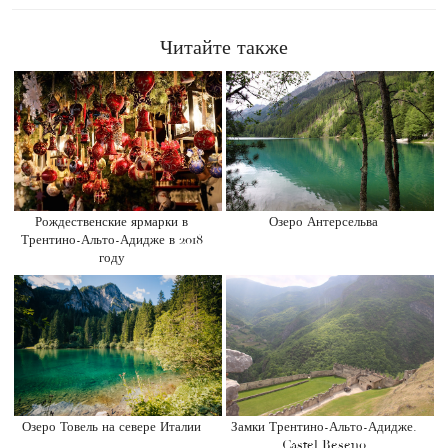
Читайте также
Рождественские ярмарки в
Озеро Антерсельва
Трентино-Альто-Адидже в 2018
году
Озеро Товель на севере Италии
Замки Трентино-Альто-Адидже.
Castel Beseno