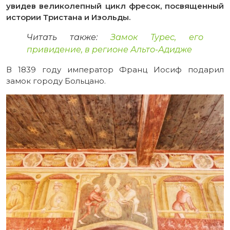
увидев великолепный цикл фресок, посвященный
истории Тристана и Изольды.
Читать также:
Замок Турес, его
привидение, в регионе Альто-Адидже
В 1839 году император Франц Иосиф подарил
замок городу Больцано.